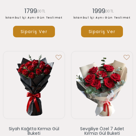
1799
1999
,00 TL
,00 TL
İstanbul İçi Aynı Gün Teslimat
İstanbul İçi Aynı Gün Teslimat
Sipariş Ver
Sipariş Ver
Siyah Kağıtta Kırmızı Gül
Sevgiliye Özel 7 Adet
Buketi
Kırmızı Gül Buketi