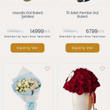
Vazoda Gül Buketi
51 Adet Pembe Gül
Şelalesi
Buketi
14999
6799
19999
7999
,00 TL
,00 TL
,00 TL
,00 TL
İstanbul İçi Aynı Gün Teslimat
İstanbul İçi Aynı Gün Teslimat
Sipariş Ver
Sipariş Ver