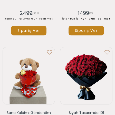
2499
1499
,00 TL
,00 TL
İstanbul İçi Aynı Gün Teslimat
İstanbul İçi Aynı Gün Teslimat
Sipariş Ver
Sipariş Ver
Sana Kalbimi Gönderdim
Siyah Tasarımda 101