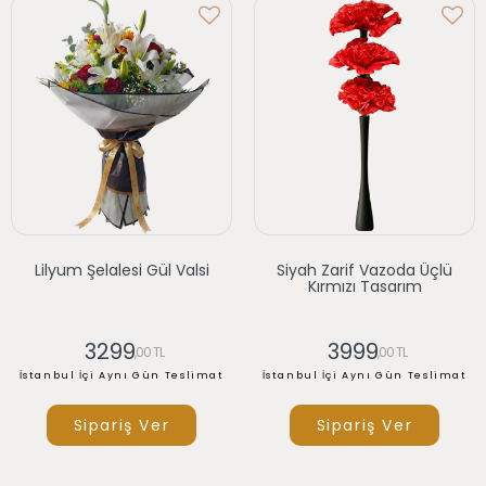
Lilyum Şelalesi Gül Valsi
Siyah Zarif Vazoda Üçlü
Kırmızı Tasarım
3299
3999
,00 TL
,00 TL
İstanbul İçi Aynı Gün Teslimat
İstanbul İçi Aynı Gün Teslimat
Sipariş Ver
Sipariş Ver