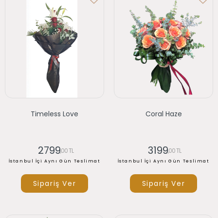
Timeless Love
Coral Haze
2799
3199
,00 TL
,00 TL
İstanbul İçi Aynı Gün Teslimat
İstanbul İçi Aynı Gün Teslimat
Sipariş Ver
Sipariş Ver