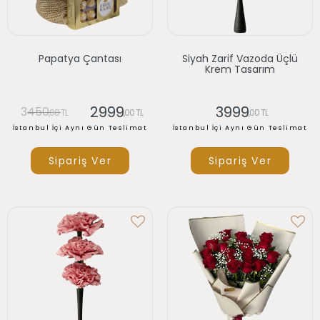
Papatya Çantası
Siyah Zarif Vazoda Üçlü
Krem Tasarım
2999
3999
3450
,00 TL
,00 TL
,00 TL
İstanbul İçi Aynı Gün Teslimat
İstanbul İçi Aynı Gün Teslimat
Sipariş Ver
Sipariş Ver