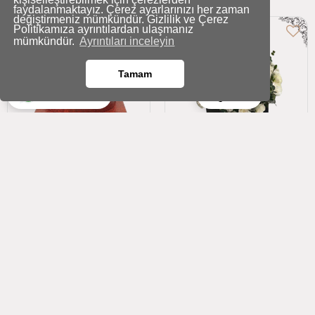
faydalanmaktayız. Çerez ayarlarınızı her zaman
değiştirmeniz mümkündür. Gizlilik ve Çerez
Politikamıza ayrıntılardan ulaşmanız
mümkündür.
Ayrıntıları inceleyin
Tamam
Ara
Whatsapp
Velvet Love | Gül &
Siyah Küpte Modern
Çikolata
Beyaz Gül Tasarımı
2749
3750
,00 TL
,00 TL
İstanbul İçi Aynı Gün Teslimat
İstanbul İçi Aynı Gün Teslimat
Sipariş Ver
Sipariş Ver