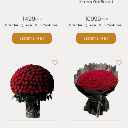
Kırmızı Gül Buketi
1499
10999
,00 TL
,00 TL
İstanbul İçi Aynı Gün Teslimat
İstanbul İçi Aynı Gün Teslimat
Sipariş Ver
Sipariş Ver