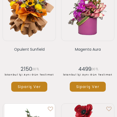
Opulent Sunfield
Magenta Aura
2150
4499
,00 TL
,00 TL
İstanbul İçi Aynı Gün Teslimat
İstanbul İçi Aynı Gün Teslimat
Sipariş Ver
Sipariş Ver