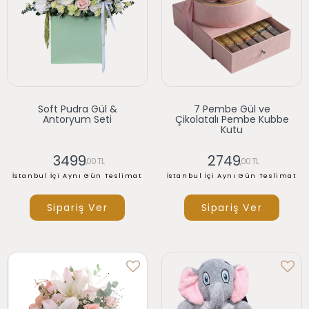
Soft Pudra Gül &
7 Pembe Gül ve
Antoryum Seti
Çikolatalı Pembe Kubbe
Kutu
3499
2749
,00 TL
,00 TL
İstanbul İçi Aynı Gün Teslimat
İstanbul İçi Aynı Gün Teslimat
Sipariş Ver
Sipariş Ver