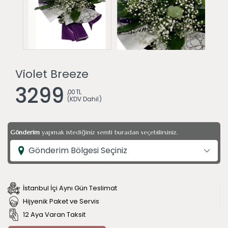
Violet Breeze
3299
,00 TL
(KDV Dahil)
Gönderim
yapmak istediğiniz semti buradan seçebilirsiniz.
Gönderim Bölgesi Seçiniz
İstanbul İçi Aynı Gün Teslimat
Hijyenik Paket ve Servis
12 Aya Varan Taksit