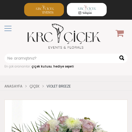
En çok arananlar:
çiçek kutusu
,
hediye sepeti
ANASAYFA
ÇIÇEK
VIOLET BREEZE