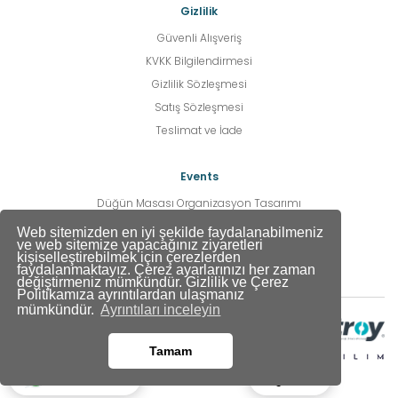
Gizlilik
Güvenli Alışveriş
KVKK Bilgilendirmesi
Gizlilik Sözleşmesi
Satış Sözleşmesi
Teslimat ve İade
Events
Düğün Masası Organizasyon Tasarımı
Düğün Sezonu Açık Havada Profesyonel Hizmetler
Web sitemizden en iyi şekilde faydalanabilmeniz
ve web sitemize yapacağınız ziyaretleri
Events
kişiselleştirebilmek için çerezlerden
faydalanmaktayız. Çerez ayarlarınızı her zaman
değiştirmeniz mümkündür. Gizlilik ve Çerez
Politikamıza ayrıntılardan ulaşmanız
mümkündür.
Ayrıntıları inceleyin
Tamam
Ara
Whatsapp